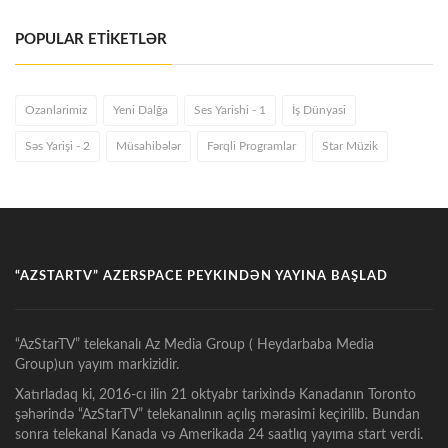
POPULAR ETİKETLƏR
Ozanlarimiz
Yeni Dalğa
Ses Yarishi - 1
İş Dünyasi
Səs Yarişi - 2
Müsahibələr
Fərqli Programlar
Star Müzik
“AZSTARTV” AZERSPACE PEYKINDƏN YAYINA BAŞLAD
“AzStarTV” telekanalı Az Media Group ( Heydarbaba Media
Group)un yayım markizidir.
Xatırladaq ki, 2016-cı ilin 21 oktyabr tarixində Kanadanın Toronto
şəhərində “AzStarTV” telekanalının açılış mərasimi keçirilib. Bundan
sonra telekanal Kanada və Amerikada 24 saatlıq yayıma start verdi.