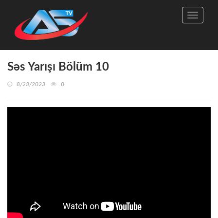
Toggle
navigati
Səs Yarışı Bölüm 10
8/23/2023
0