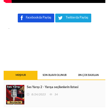
Facebookda Paylaş
Twitterda Paylaş
.
MƏŞHUR
SON ƏLAVƏ OLUNUB
ƏN ÇOX BAXILAN
Səs Yarışı 2 - Yarışa seçilənlərin listəsi
8/24/2023
34