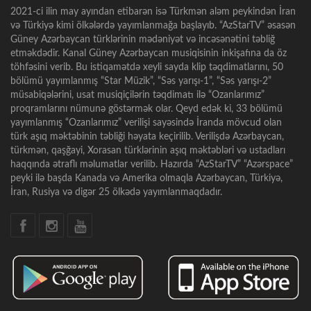
2021-ci ilin may ayından etibarən isə Türkmən aləm peykindən İran
və Türkiyə kimi ölkələrdə yayımlanmağa başlayıb. “AzStarTV” əsasən
Güney Azərbaycan türklərinin mədəniyət və incəsənətini təbliğ
etməkdədir. Kanal Güney Azərbaycan musiqisinin inkişafına da öz
töhfəsini verib. Bu istiqamətdə xeyli sayda klip təqdimatlarını, 50
bölümü yayımlanmış “Star Müzik”, “Səs yarışı-1”, “Səs yarışı-2”
müsabiqələrini, usat musiqiçilərin təqdimatı ilə “Ozanlarımız”
proqramlarını nümunə göstərmək olar. Qeyd edək ki, 33 bölümü
yayımlanmış “Ozanlarımız” verilişi sayəsində İranda mövcud olan
türk aşıq məktəbinin təbliği həyata keçirilib. Verilişdə Azərbaycan,
türkmən, qaşğayi, Xorasan türklərinin aşıq məktəbləri və ustadları
haqqında ətraflı məlumatlar verilib. Hazırda “AzStarTV” “Azərspace”
peyki ilə başda Kanada və Amerika olmaqla Azərbaycan, Türkiyə,
İran, Rusiya və digər 25 ölkədə yayımlanmaqdadır.