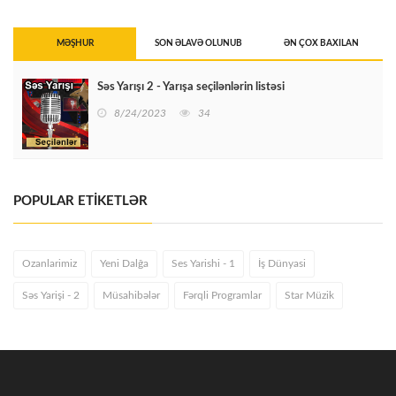
MƏŞHUR
SON ƏLAVƏ OLUNUB
ƏN ÇOX BAXILAN
Səs Yarışı 2 - Yarışa seçilənlərin listəsi
8/24/2023
34
POPULAR ETİKETLƏR
Ozanlarimiz
Yeni Dalğa
Ses Yarishi - 1
İş Dünyasi
Səs Yarişi - 2
Müsahibələr
Fərqli Programlar
Star Müzik