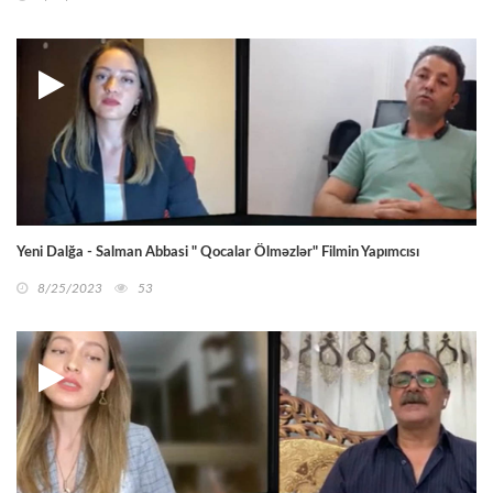
Yeni Dalğa - Salman Abbasi " Qocalar Ölməzlər" Filmin Yapımcısı
8/25/2023
53