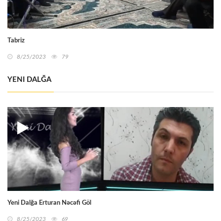
Tabriz
8/25/2023
79
YENI DALĞA
Yeni Dalğa Erturan Nəcəfi Göl
8/25/2023
69