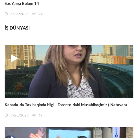
Səs Yarışı Bölüm 14
8/23/2023
27
İŞ DÜNYASI
Kanada-da Tax haqinda bilgi - Toronto-daki Musahibəçimiz ( Natavan)
8/25/2023
69