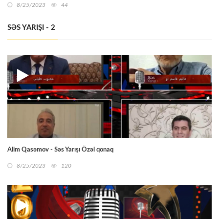
8/25/2023
44
SƏS YARIŞI - 2
Alim Qasəmov - Səs Yarışı Özəl qonaq
8/25/2023
120