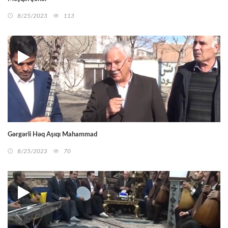
8/25/2023
113
Gərgərli Həq Aşıqı Mahammad
8/25/2023
70