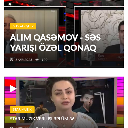
SƏS YARIŞI - 2
ALIM QASƏMOV - SƏS
YARIŞI ÖZƏL QONAQ
8/25/2023
120
STAR MÜZIK
STAR MUZIK VERILIŞI BPLÜM 36