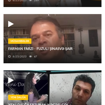
8/25/2023
189
MÜSAHIBƏLƏR
FARMAN FARZI - FUZULI ŞINASVƏ ŞAIR
8/25/2023
67
YENI DALĞA