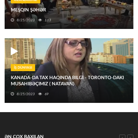
MEŞQIN ŞƏHƏR
8/25/2023
113
İŞ DÜNYASI
KANADA-DA TAX HAQINDA BILGI - TORONTO-DAKI
MUSAHIBƏÇIMIZ ( NATAVAN)
8/25/2023
69
ƏN ÇOX BAXILAN