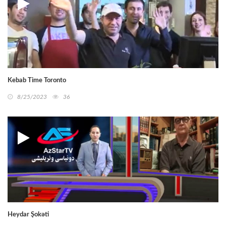
Kebab Time Toronto
8/25/2023
36
Heydar Şokəti