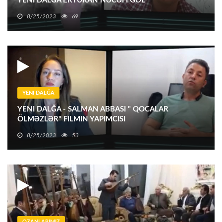
YENI DALĞA ERTURAN NƏCƏFI GÖL
8/25/2023
69
YENI DALĞA
YENI DALĞA - SALMAN ABBASI " QOCALAR
ÖLMƏZLƏR" FILMIN YAPIMCISI
8/25/2023
53
OZANLARIMIZ