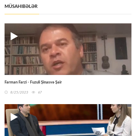
MÜSAHIBƏLƏR
Farman Farzi - Fuzuli Şinasvə Şair
8/25/2023
67