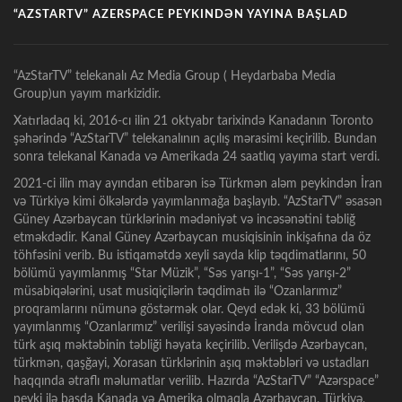
“AZSTARTV” AZERSPACE PEYKINDƏN YAYINA BAŞLAD
“AzStarTV” telekanalı Az Media Group ( Heydarbaba Media
Group)un yayım markizidir.
Xatırladaq ki, 2016-cı ilin 21 oktyabr tarixində Kanadanın Toronto
şəhərində “AzStarTV” telekanalının açılış mərasimi keçirilib. Bundan
sonra telekanal Kanada və Amerikada 24 saatlıq yayıma start verdi.
2021-ci ilin may ayından etibarən isə Türkmən aləm peykindən İran
və Türkiyə kimi ölkələrdə yayımlanmağa başlayıb. “AzStarTV” əsasən
Güney Azərbaycan türklərinin mədəniyət və incəsənətini təbliğ
etməkdədir. Kanal Güney Azərbaycan musiqisinin inkişafına da öz
töhfəsini verib. Bu istiqamətdə xeyli sayda klip təqdimatlarını, 50
bölümü yayımlanmış “Star Müzik”, “Səs yarışı-1”, “Səs yarışı-2”
müsabiqələrini, usat musiqiçilərin təqdimatı ilə “Ozanlarımız”
proqramlarını nümunə göstərmək olar. Qeyd edək ki, 33 bölümü
yayımlanmış “Ozanlarımız” verilişi sayəsində İranda mövcud olan
türk aşıq məktəbinin təbliği həyata keçirilib. Verilişdə Azərbaycan,
türkmən, qaşğayi, Xorasan türklərinin aşıq məktəbləri və ustadları
haqqında ətraflı məlumatlar verilib. Hazırda “AzStarTV” “Azərspace”
peyki ilə başda Kanada və Amerika olmaqla Azərbaycan, Türkiyə,