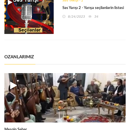
SƏS YARIŞI - 2
Səs Yarışı 2 - Yarışa seçilənlərin listəsi
8/24/2023
34
OZANLARIMIZ
Meşqin Şəhər