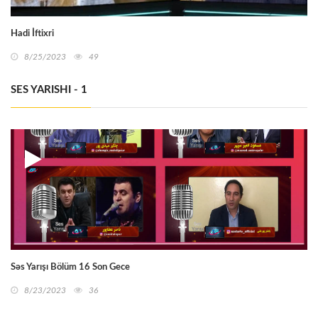
Hadi İftixri
8/25/2023
49
SES YARISHI - 1
Səs Yarışı Bölüm 16 Son Gece
8/23/2023
36