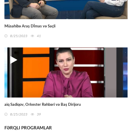
Müsahibə Araş Dİmas və Saçli
8/25/2023
41
aiq Sadiqov, Orkester Rəhbəri və Baş Dirijoru
8/25/2023
39
FƏRQLI PROGRAMLAR