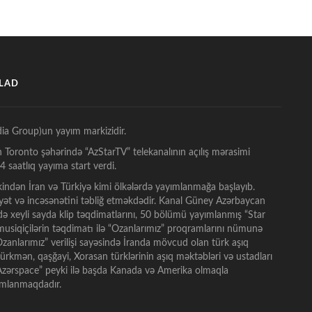
ŞLAD
ia Group)un yayım markizidir.
n Toronto şəhərində “AzStarTV” telekanalının açılış mərasimi
 saatlıq yayıma start verdi.
indən İran və Türkiyə kimi ölkələrdə yayımlanmağa başlayıb.
ət və incəsənətini təbliğ etməkdədir. Kanal Güney Azərbaycan
tdə xeyli sayda klip təqdimatlarını, 50 bölümü yayımlanmış “Star
t musiqiçilərin təqdimatı ilə “Ozanlarımız” proqramlarını nümunə
anlarımız” verilişi sayəsində İranda mövcud olan türk aşıq
 türkmən, qaşğayi, Xorasan türklərinin aşıq məktəbləri və ustadları
 “Azərspace” peyki ilə başda Kanada və Amerika olmaqla
yımlanmaqdadır.