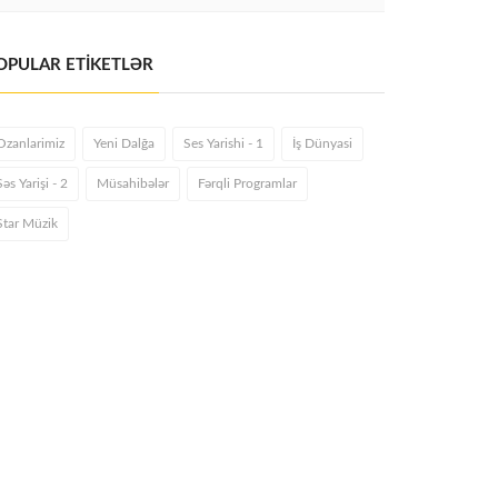
OPULAR ETİKETLƏR
Ozanlarimiz
Yeni Dalğa
Ses Yarishi - 1
İş Dünyasi
Səs Yarişi - 2
Müsahibələr
Fərqli Programlar
Star Müzik