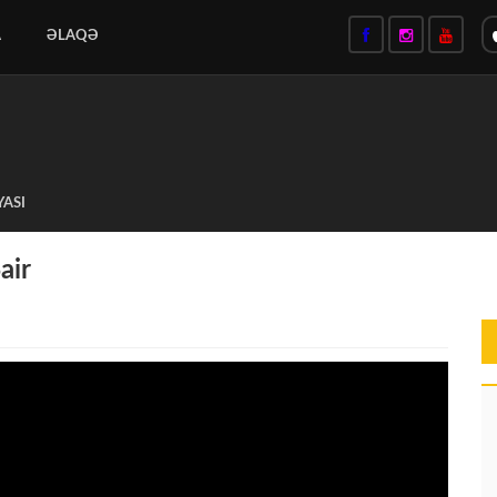
A
ƏLAQƏ
YASI
air