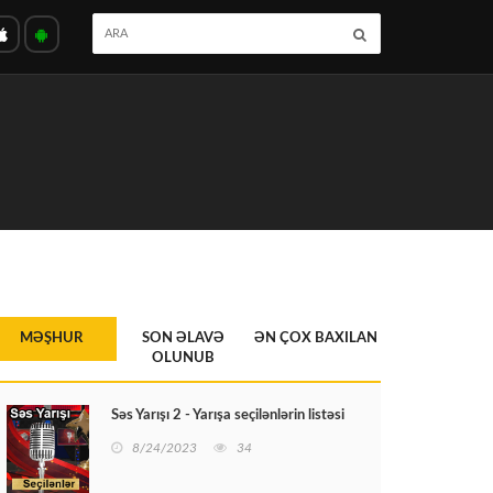
MƏŞHUR
SON ƏLAVƏ
ƏN ÇOX BAXILAN
OLUNUB
Səs Yarışı 2 - Yarışa seçilənlərin listəsi
8/24/2023
34