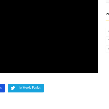
P
aş
Twitterda Paylaş