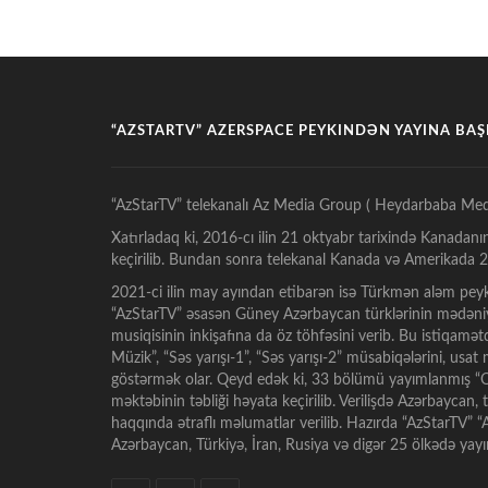
“AZSTARTV” AZERSPACE PEYKINDƏN YAYINA BA
“AzStarTV” telekanalı Az Media Group ( Heydarbaba Med
Xatırladaq ki, 2016-cı ilin 21 oktyabr tarixində Kanadanı
keçirilib. Bundan sonra telekanal Kanada və Amerikada 24
2021-ci ilin may ayından etibarən isə Türkmən aləm peyk
“AzStarTV” əsasən Güney Azərbaycan türklərinin mədəniy
musiqisinin inkişafına da öz töhfəsini verib. Bu istiqamə
Müzik”, “Səs yarışı-1”, “Səs yarışı-2” müsabiqələrini, usa
göstərmək olar. Qeyd edək ki, 33 bölümü yayımlanmış “Oz
məktəbinin təbliği həyata keçirilib. Verilişdə Azərbaycan,
haqqında ətraflı məlumatlar verilib. Hazırda “AzStarTV”
Azərbaycan, Türkiyə, İran, Rusiya və digər 25 ölkədə ya