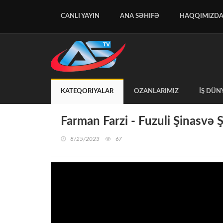
CANLI YAYIN
ANA SƏHIFƏ
HAQQIMIZD
KATEQORIYALAR
OZANLARIMIZ
İŞ DÜN
Farman Farzi - Fuzuli Şinasvə Ş
8/25/2023
67